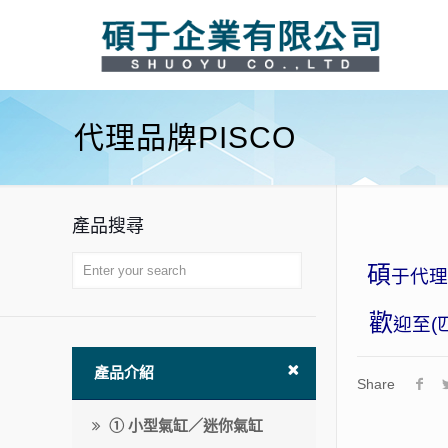
代理品牌PISCO
產品搜尋
碩
于代理
歡
迎至(
產品介紹
Share
① 小型氣缸／迷你氣缸