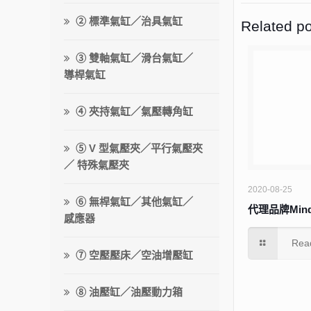
② 標準氣缸／治具氣缸
Related p
③ 雙軸氣缸／滑台氣缸／
導桿氣缸
④ 夾持氣缸／氣壓轉角缸
⑤ V 型氣壓夾／平行氣壓夾
／ 特殊氣壓夾
2020-08-25
⑥ 無桿氣缸／其他氣缸／
代理品牌Mind
感應器
Rea
⑦ 空壓壓床／空油增壓缸
⑧ 油壓缸／油壓動力箱