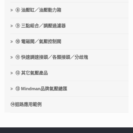
⑧ 油壓缸／油壓動力箱
⑨ 三點組合／調壓過濾器
⑩ 電磁閥／氣壓控制閥
⑪ 快速調速接頭／各類接頭／分歧塊
⑫ 其它氣壓產品
⑬ Mindman品牌氣壓總匯
⑭迴路應用範例