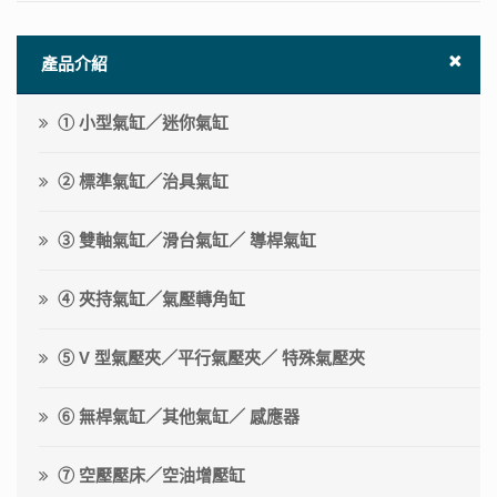
產品介紹
① 小型氣缸／迷你氣缸
② 標準氣缸／治具氣缸
③ 雙軸氣缸／滑台氣缸／ 導桿氣缸
④ 夾持氣缸／氣壓轉角缸
⑤ V 型氣壓夾／平行氣壓夾／ 特殊氣壓夾
⑥ 無桿氣缸／其他氣缸／ 感應器
⑦ 空壓壓床／空油增壓缸