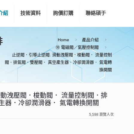
介紹
技術資料
詢價訂購
聯絡碩于
排
Home
產品介紹
⑩ 電磁閥／氣壓控制閥
止逆閥．引導止逆閥. 滑動洩壓閥．梭動閥． 流量控制
閥．排氣閥．雙壓閥． 真空產生器．冷卻潤滑器． 氣電轉
換開關
滑動洩壓閥．梭動閥． 流量控制閥．排
生器．冷卻潤滑器． 氣電轉換開關
5,598 瀏覽人次