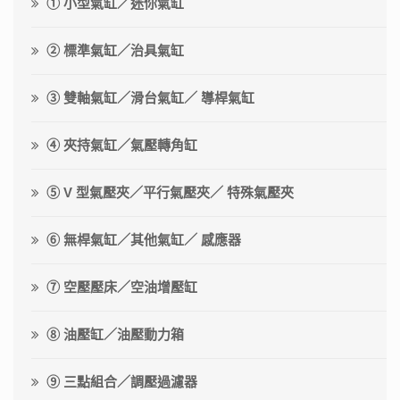
① 小型氣缸／迷你氣缸
② 標準氣缸／治具氣缸
③ 雙軸氣缸／滑台氣缸／ 導桿氣缸
④ 夾持氣缸／氣壓轉角缸
⑤ V 型氣壓夾／平行氣壓夾／ 特殊氣壓夾
⑥ 無桿氣缸／其他氣缸／ 感應器
⑦ 空壓壓床／空油增壓缸
⑧ 油壓缸／油壓動力箱
⑨ 三點組合／調壓過濾器