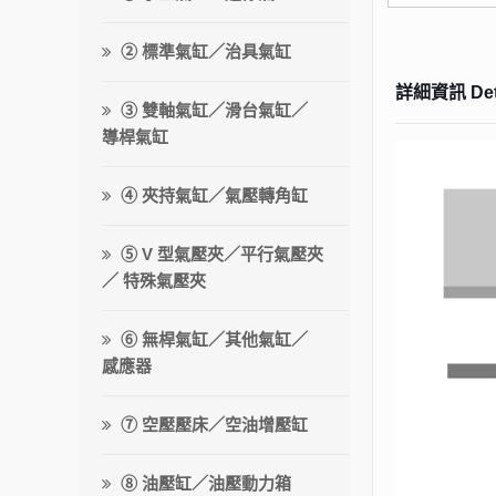
② 標準氣缸／治具氣缸
詳細資訊 Detai
③ 雙軸氣缸／滑台氣缸／
導桿氣缸
④ 夾持氣缸／氣壓轉角缸
⑤ V 型氣壓夾／平行氣壓夾
／ 特殊氣壓夾
⑥ 無桿氣缸／其他氣缸／
感應器
⑦ 空壓壓床／空油增壓缸
⑧ 油壓缸／油壓動力箱