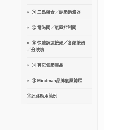
⑨ 三點組合／調壓過濾器
⑩ 電磁閥／氣壓控制閥
⑪ 快速調速接頭／各類接頭
／分歧塊
⑫ 其它氣壓產品
⑬ Mindman品牌氣壓總匯
⑭迴路應用範例