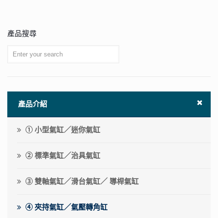
產品搜尋
產品介紹
① 小型氣缸／迷你氣缸
② 標準氣缸／治具氣缸
③ 雙軸氣缸／滑台氣缸／ 導桿氣缸
④ 夾持氣缸／氣壓轉角缸