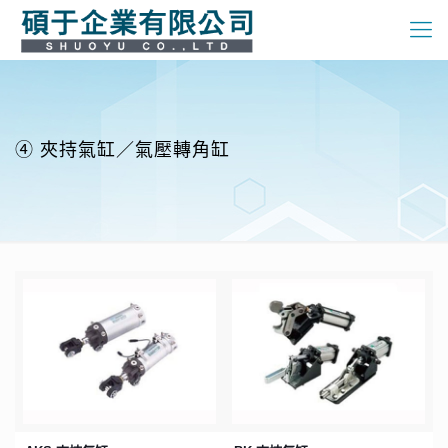
④ 夾持氣缸／氣壓轉角缸