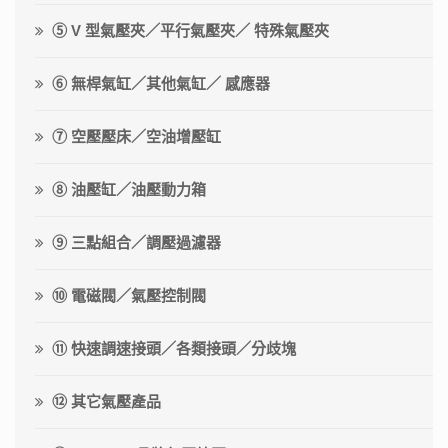
⑤ V 型氣壓夾／平行氣壓夾／ 特殊氣壓夾
⑥ 無桿氣缸／其他氣缸／ 感應器
⑦ 空壓壓床／空油增壓缸
⑧ 油壓缸／油壓動力箱
⑨ 三點組合／調壓過濾器
⑩ 電磁閥／氣壓控制閥
⑪ 快速調速接頭／各類接頭／分歧塊
⑫ 其它氣壓產品